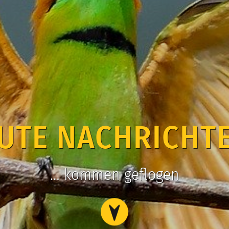
UTE NACHRICHT
… kommen geflogen